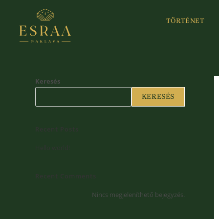
TÖRTÉNET
Keresés
KERESÉS
Recent Posts
Hello world!
Recent Comments
Nincs megjeleníthető bejegyzés.