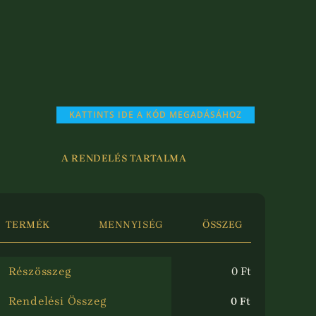
KATTINTS IDE A KÓD MEGADÁSÁHOZ
A RENDELÉS TARTALMA
TERMÉK
MENNYISÉG
ÖSSZEG
Részösszeg
0
Ft
Rendelési Összeg
0
Ft