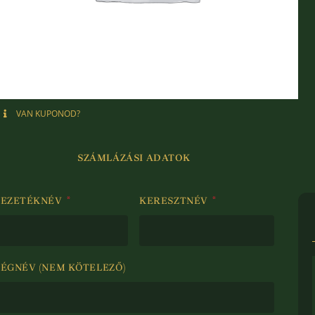
VAN KUPONOD?
SZÁMLÁZÁSI ADATOK
VEZETÉKNÉV
*
KERESZTNÉV
*
CÉGNÉV
(NEM KÖTELEZŐ)