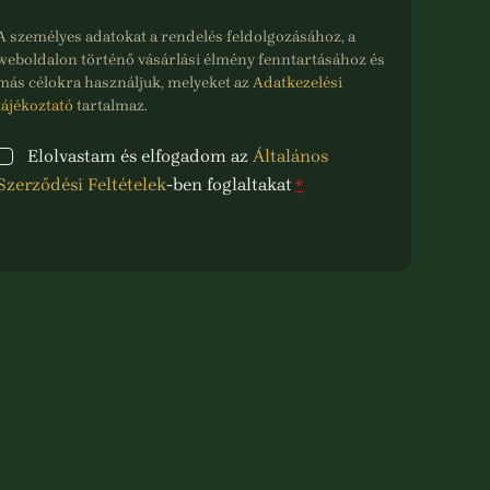
A személyes adatokat a rendelés feldolgozásához, a
weboldalon történő vásárlási élmény fenntartásához és
más célokra használjuk, melyeket az
Adatkezelési
tájékoztató
tartalmaz.
Elolvastam és elfogadom az
Általános
Szerződési Feltételek
-ben foglaltakat
*