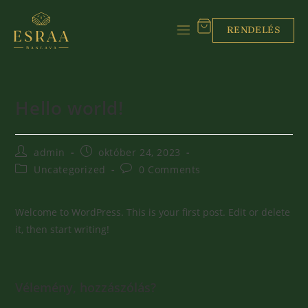
RENDELÉS
Hello world!
admin
október 24, 2023
Uncategorized
0 Comments
Welcome to WordPress. This is your first post. Edit or delete
it, then start writing!
Vélemény, hozzászólás?