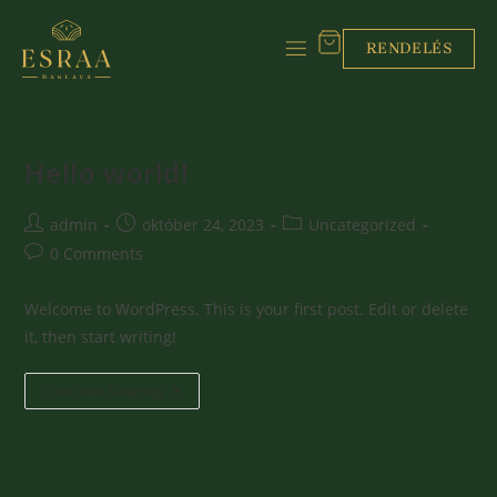
RENDELÉS
Hello world!
admin
október 24, 2023
Uncategorized
0 Comments
Welcome to WordPress. This is your first post. Edit or delete
it, then start writing!
Continue Reading